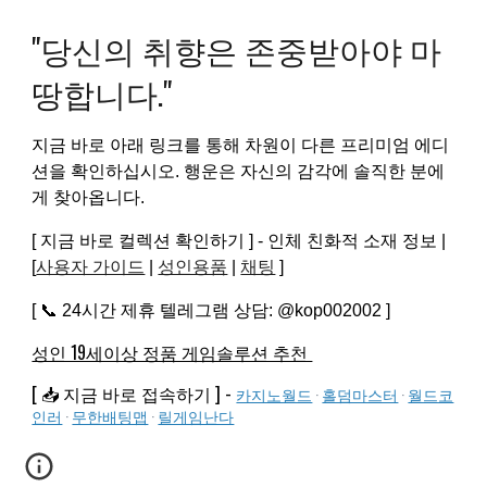
"당신의 취향은 존중받아야 마
땅합니다."
지금 바로 아래 링크를 통해 차원이 다른 프리미엄 에디
션을 확인하십시오. 행운은 자신의 감각에 솔직한 분에
게 찾아옵니다.
[ 지금 바로 컬렉션 확인하기 ] - 인체 친화적 소재 정보 |
[
사용자 가이드
|
성인용품
|
채팅
]
[ 📞 24시간 제휴 텔레그램 상담: @kop002002 ]
성인 19세이상 정품 게임솔루션 추천
[ 📥 지금 바로 접속하기 ] -
카지노월드
·
홀덤마스터
·
월드코
인러
·
무한배팅맵
·
릴게임난다